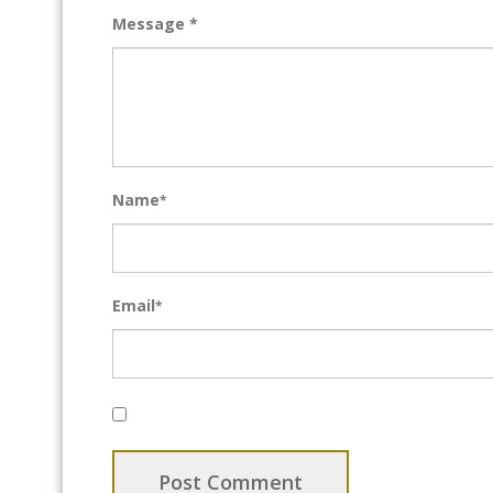
Message *
Name
*
Email
*