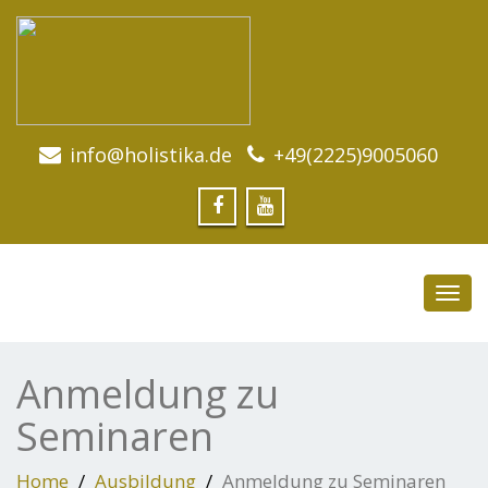
info@holistika.de
+49(2225)9005060
Toggl
navig
Anmeldung zu
Seminaren
Home
Ausbildung
Anmeldung zu Seminaren