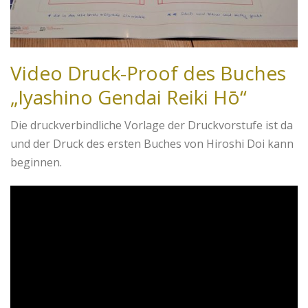
Video Druck-Proof des Buches
„Iyashino Gendai Reiki Hō“
Die druckverbindliche Vorlage der Druckvorstufe ist da
und der Druck des ersten Buches von Hiroshi Doi kann
beginnen.