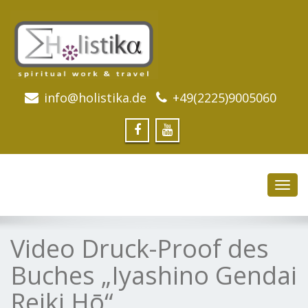
info@holistika.de
+49(2225)9005060
Toggl
navig
Video Druck-Proof des
Buches „Iyashino Gendai
Reiki Hō“