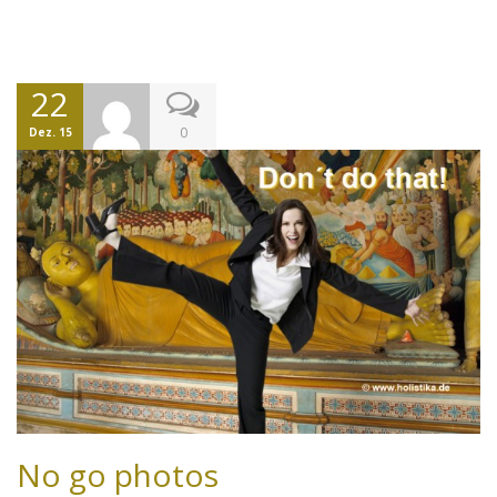
22
0
Dez. 15
No go photos