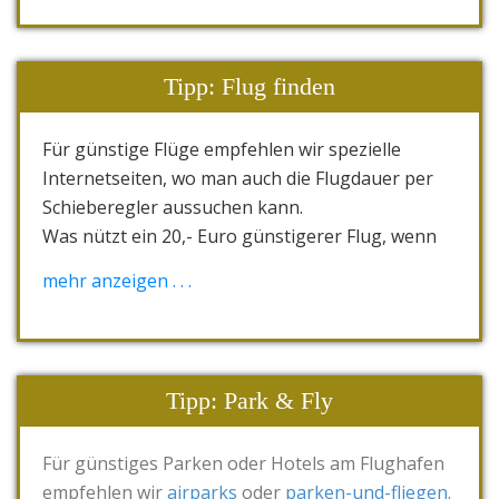
Das Komplettpaket als eine Kombination aus
"Reiserücktrittskosten- und Abbruch-
Versicherung" mit "Reisekranken-Versicherung"
Tipp: Flug finden
und "Gepäck-Versicherung" inklusiv "24-Stunden-
Service" und "Medizinischer Notfall-Hilfe" heißt
Für günstige Flüge empfehlen wir spezielle
tas.vollschutz.
Internetseiten, wo man auch die Flugdauer per
Versicherungen gibt es für Singles oder
Schieberegler aussuchen kann.
Paare/Familien in den Altersgruppen bis 65, ab
Was nützt ein 20,- Euro günstigerer Flug, wenn
65 und ab 75 Jahre. Alle Angebote sind gestaffelt
er 30 statt 12 Std. dauert?
mehr anzeigen . . .
nach unterschiedlichen Gesamtreispreisen.
Unsere Tipps,
airline-direct
oder
opodo
oder
Hier geht es direkt zu den
TAS
skyscanner
REISEVERSICHERUNGEN
.
Tipp: Park & Fly
Für günstiges Parken oder Hotels am Flughafen
empfehlen wir
airparks
oder
parken-und-fliegen
.