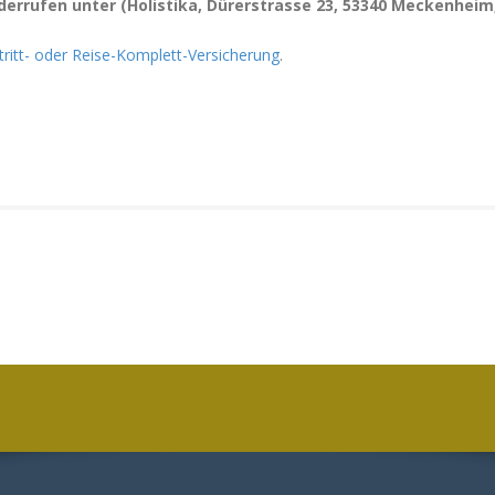
iderrufen unter (Holistika, Dürerstrasse 23, 53340 Meckenheim
ritt- oder Reise-Komplett-Versicherung
.