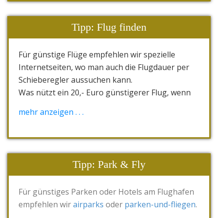
"Reiserücktrittskosten- und Abbruch-
Versicherung" mit "Reisekranken-Versicherung"
Tipp: Flug finden
und "Gepäck-Versicherung" inklusiv "24-Stunden-
Service" und "Medizinischer Notfall-Hilfe" heißt
Für günstige Flüge empfehlen wir spezielle
tas.vollschutz.
Internetseiten, wo man auch die Flugdauer per
Versicherungen gibt es für Singles oder
Schieberegler aussuchen kann.
Paare/Familien in den Altersgruppen bis 65, ab
Was nützt ein 20,- Euro günstigerer Flug, wenn
65 und ab 75 Jahre. Alle Angebote sind gestaffelt
er 30 statt 12 Std. dauert?
mehr anzeigen . . .
nach unterschiedlichen Gesamtreispreisen.
Unsere Tipps,
airline-direct
oder
opodo
oder
Hier geht es direkt zu den
TAS
skyscanner
REISEVERSICHERUNGEN
.
Tipp: Park & Fly
Für günstiges Parken oder Hotels am Flughafen
empfehlen wir
airparks
oder
parken-und-fliegen
.