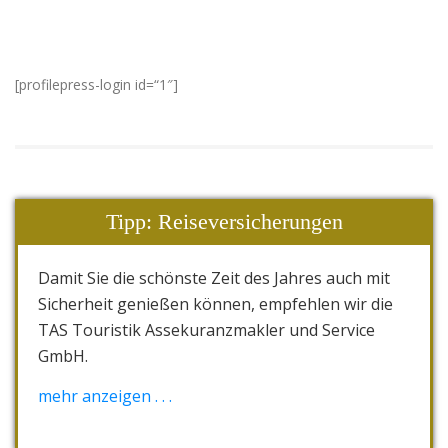
[profilepress-login id=“1″]
Tipp: Reiseversicherungen
Damit Sie die schönste Zeit des Jahres auch mit
Sicherheit genießen können, empfehlen wir die
TAS Touristik Assekuranzmakler und Service
GmbH.
Die "Reiserücktrittkosten- und Abbruch-
mehr anzeigen . . .
Versicherung" nennt sich TAS.einmalschutz.
Das Komplettpaket als eine Kombination aus