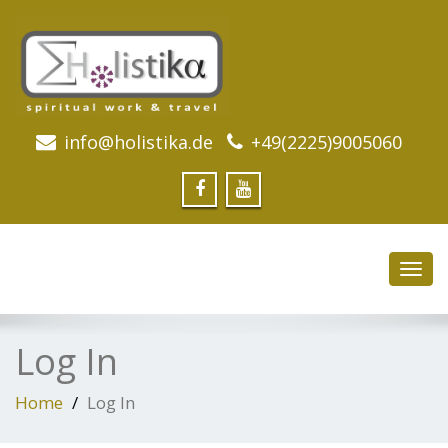
info@holistika.de
+49(2225)9005060
Toggl
navig
Log In
Home
Log In