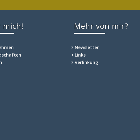
en Internetseiten und beliebtesten Facebookseiten.
lbständig, um Menschen zu diesen Bibliotheken zu
 mich!
Mehr von mir?
nehmen
Newsletter
edschaften
Links
n
Verlinkung