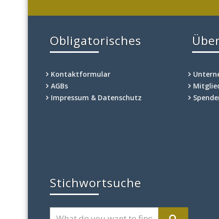
Erlebnisse und betreibt eine der informativst
2014 machte er sich als Reiseveranstalter se
Obligatorisches
Über
begleiten.
Kontaktformular
Unter
AGBs
Mitgli
Impressum & Datenschutz
Spende
Stichwortsuche