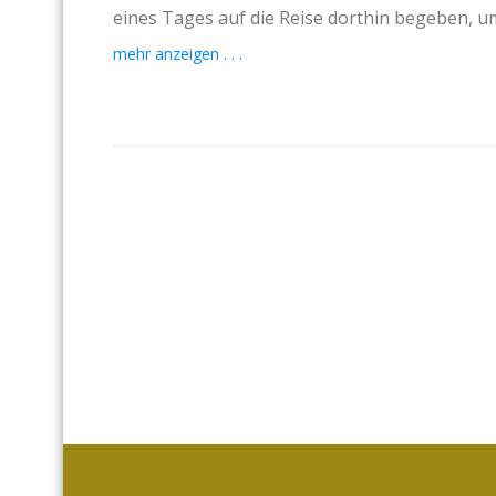
eines Tages auf die Reise dorthin begeben, um
mehr anzeigen . . .
2007 besuchter er dann ein Seminar Johannes 
ZDF Auftragsdokumention „Es steht geschriebe
werden als Parallele zum Phänomen der Quant
Quanten können sich wie Wellen oder Teilchen
beobachtet oder nicht. In Palmblattbibliothek
nachdem, ob sie sich auf den Weg dorthin mach
für alle Menschen dieser Welt, eine Schicksals
Fasziniert beschloss Oliver Drewes 2008 nach 
Lehrer für Körpersprache an der Züricher Pol
Zusammen besuchten sie bis 2010 mehrere Bibl
Drewes dann seine Erfahrungen als Buch, hält 