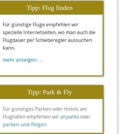
Tipp: Flug finden
Für günstige Flüge empfehlen wir
spezielle Internetseiten, wo man auch die
Flugdauer per Schieberegler aussuchen
kann.
Was nützt ein 20,- Euro günstigerer Flug,
mehr anzeigen . . .
wenn er 30 statt 12 Std. dauert?
Unsere Tipps,
airline-direct
oder
opodo
oder
skyscanner
Tipp: Park & Fly
Für günstiges Parken oder Hotels am
Flughafen empfehlen wir
airparks
oder
parken-und-fliegen
.