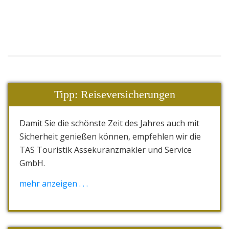
Tipp: Reiseversicherungen
Damit Sie die schönste Zeit des Jahres auch mit
Sicherheit genießen können, empfehlen wir die
TAS Touristik Assekuranzmakler und Service
GmbH.
Die "Reiserücktrittkosten- und Abbruch-
mehr anzeigen . . .
Versicherung" nennt sich TAS.einmalschutz.
Das Komplettpaket als eine Kombination aus
"Reiserücktrittskosten- und Abbruch-