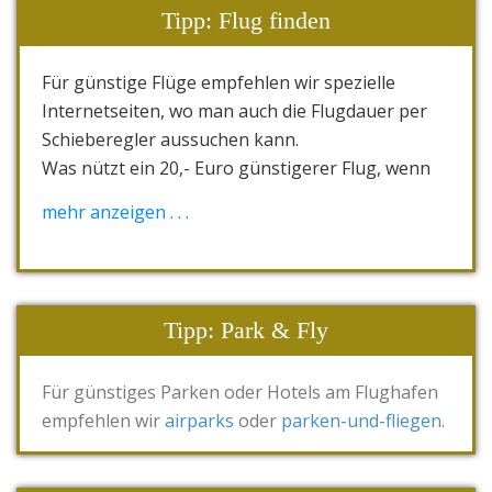
Versicherung" mit "Reisekranken-Versicherung"
Tipp: Flug finden
und "Gepäck-Versicherung" inklusiv "24-Stunden-
Service" und "Medizinischer Notfall-Hilfe" heißt
Für günstige Flüge empfehlen wir spezielle
tas.vollschutz.
Internetseiten, wo man auch die Flugdauer per
Versicherungen gibt es für Singles oder
Schieberegler aussuchen kann.
Paare/Familien in den Altersgruppen bis 65, ab
Was nützt ein 20,- Euro günstigerer Flug, wenn
65 und ab 75 Jahre. Alle Angebote sind gestaffelt
er 30 statt 12 Std. dauert?
mehr anzeigen . . .
nach unterschiedlichen Gesamtreispreisen.
Unsere Tipps,
airline-direct
oder
opodo
oder
Hier geht es direkt zu den
TAS
skyscanner
REISEVERSICHERUNGEN
.
Tipp: Park & Fly
Für günstiges Parken oder Hotels am Flughafen
empfehlen wir
airparks
oder
parken-und-fliegen
.